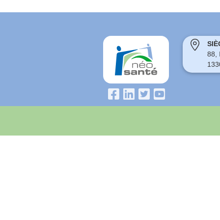
SIÈ
88,
133