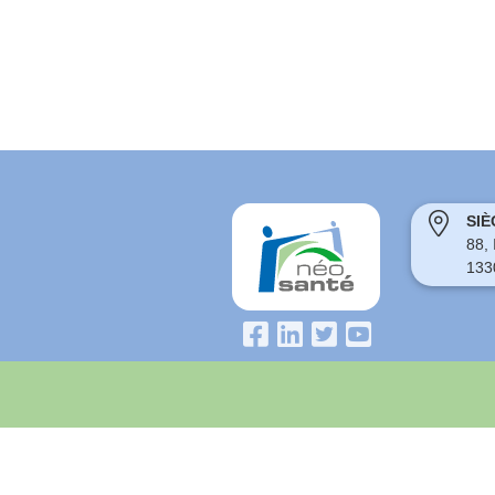
SIÈ
88,
133