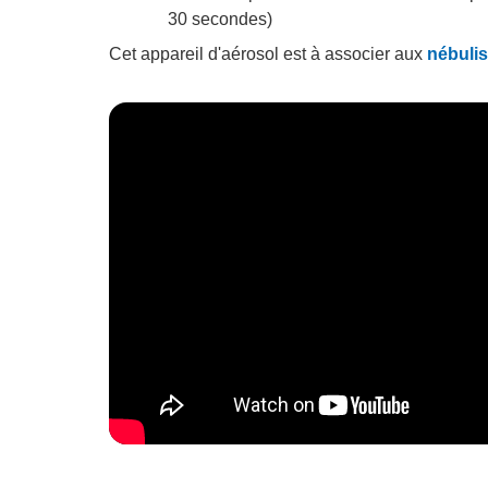
30 secondes)
Cet appareil d'aérosol est à associer aux
nébuli