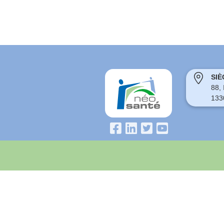
SIÈ
88,
133